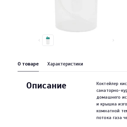
О товаре
Характеристики
Описание
Коктейлер ки
санаторно-кур
домашнего ис
и крышка изг
комнатной те
потока газа 