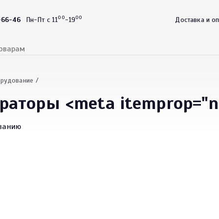
00
00
-66-46
Пн-Пт с 11
-19
Доставка и о
орудование
раторы <meta itemprop="n
ванию