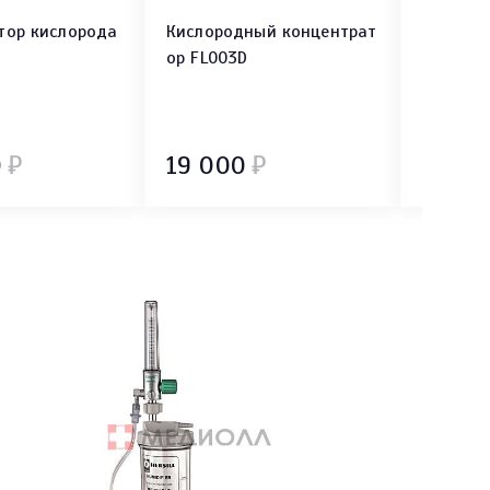
тор кислорода
Кислородный концентрат
Концент
ор FL003D
"Armed"
0
₽
19 000
₽
22 67