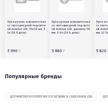
Лупа ручная асферическая
Лупа ручная асферическая
Лупа ас
со светодиодной подсветк
со светодиодной подсветк
со свет
ой mobilux LED, 75х50 мм, 3.
ой mobilux LED, диаметр 58
ой mobil
5х (10.0 дптр)
мм, 5.0х (20.0 дптр)
мм, 12.5
3 990
₽
3 880
₽
3 820
Популярные бренды
ДЕРМАТОВЕНЕРОЛОГИЯ ESCHENBACH (ЭШЕНБАХ) (18)
ДЕ