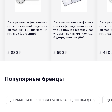
Лупа ручная асферическая
Лупа выдвижная асфериче
Лупа ру
со светодиодной подсветк
ская дифракционная со све
со свет
ой mobilux LED, диаметр 58
тодиодной подсветкой eas
ой mobil
мм, 5.0х (20.0 дптр)
yPOCKET, 50х45 мм, 4.0х (16.
мм, 7.0х
0 дптр), цвет голубой
3 880
₽
3 690
₽
3 430
Популярные бренды
ДЕРМАТОВЕНЕРОЛОГИЯ ESCHENBACH (ЭШЕНБАХ) (18)
ДЕ