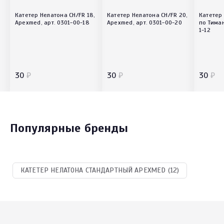
Катетер Нелатона СН/FR 18,
Катетер Нелатона СН/FR 20,
Катетер
Apexmed, арт. 0301-00-18
Apexmed, арт. 0301-00-20
по Тиман
1-12
30
₽
30
₽
30
₽
Популярные бренды
КАТЕТЕР НЕЛАТОНА СТАНДАРТНЫЙ APEXMED (12)