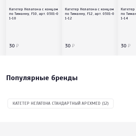
Катетер Нелатона с концом
Катетер Нелатона с концом
Катетер
по Тиманну, F10, арт. 0301-0
по Тиманну, F12, арт. 0301-0
по Тиман
1-10
1-12
1-14
30
₽
30
₽
30
₽
Популярные бренды
КАТЕТЕР НЕЛАТОНА СТАНДАРТНЫЙ APEXMED (12)