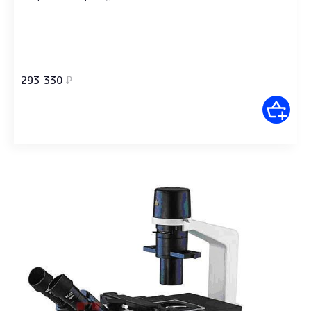
293 330
₽