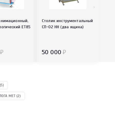
анимационный,
Столик инструментальный
логический ЕТ85
СП-02 НН (два ящика)
₽
50 000
₽
5)
ОГА MET (2)