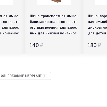
тная иммо
Шина транспортная иммо
Шина-воро
 однократн
билизационная однократн
ная иммоб
 для взрос
ого применения для взрос
днократно
й конечнос
лых для нижней конечнос
для детей
ти ШТИвн-02
140
₽
180
₽
ОДНОРАЗОВЫЕ MEDPLANT (11)