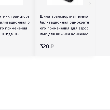
тник транспорт
Шина транспортная иммо
илизационная о
билизационная однократн
го применения
ого применения для взрос
 ШТИдв-02
лых для нижней конечнос
ти ШТИвн–03
320
₽