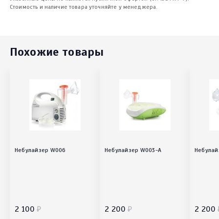
Стоимость и наличие товара уточняйте у менеджера.
Похожие товары
Небулайзер W006
Небулайзер W003-A
Небулай
2 100
₽
2 200
₽
2 200