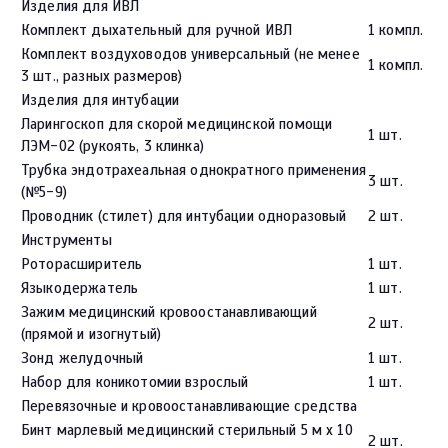
Изделия для ИВЛ
Комплект дыхательный для ручной ИВЛ
1 компл.
Комплект воздуховодов универсальный (не менее
1 компл.
3 шт., разных размеров)
Изделия для интубации
Ларингоскоп для скорой медицинской помощи
1 шт.
ЛЭМ-02 (рукоять, 3 клинка)
Трубка эндотрахеальная однократного применения
3 шт.
(№5-9)
Проводник (стилет) для интубации одноразовый
2 шт.
Инструменты
Роторасширитель
1 шт.
Языкодержатель
1 шт.
Зажим медицинский кровоостанавливающий
2 шт.
(прямой и изогнутый)
Зонд желудочный
1 шт.
Набор для коникотомии взрослый
1 шт.
Перевязочные и кровоостанавливающие средства
Бинт марлевый медицинский стерильный 5 м х 10
2 шт.