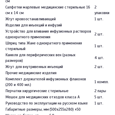
см
Салфетки марлевые медицинские стерильные 16
2
см х 14 см
упаковки
Жгут кровоостанавливающий
1 шт.
Изделия для инъекций и инфузий
Устройство для вливания инфузионных растворов
2 шт.
однократного применения
Шприц типа Жане однократного применения
1 шт.
стерильный
Канюля для периферических вен (разных
4 шт.
размеров)
Жгут для внутривенных инъекций
2 шт.
Прочие медицинские изделия
Комплект держателей инфузионных флаконов
1 компл.
(200 и 400 мл.)
Перчатки хирургические стерильные
2 пары
Мешок для медицинских отходов класса А
5 шт.
Руководство по эксплуатации на русском языке
1 шт.
Габаритные размеры, мм
(500х255х280) ±50