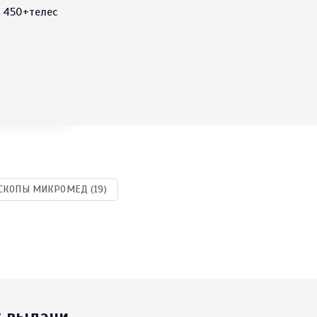
 450+телес
СКОПЫ МИКРОМЕД (19)
т выдачи