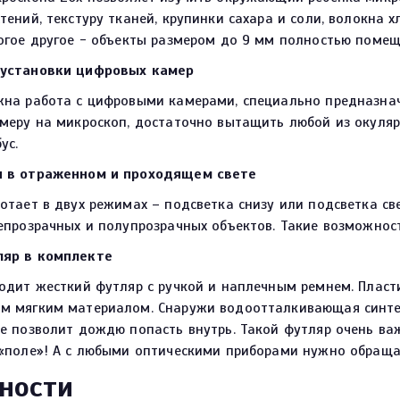
тений, текстуру тканей, крупинки сахара и соли, волокна 
огое другое - объекты размером до 9 мм полностью помеща
 установки цифровых камер
жна работа с цифровыми камерами, специально предназна
амеру на микроскоп, достаточно вытащить любой из окуля
ус.
 в отраженном и проходящем свете
отает в двух режимах – подсветка снизу или подсветка с
епрозрачных и полупрозрачных объектов. Такие возможност
яр в комплекте
одит жесткий футляр с ручкой и наплечным ремнем. Пласт
м мягким материалом. Снаружи водоотталкивающая синтет
е позволит дождю попасть внутрь. Такой футляр очень важ
 «поле»! А с любыми оптическими приборами нужно обраща
ности