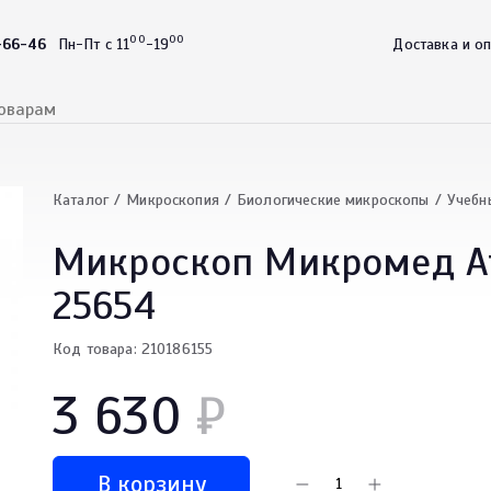
00
00
-66-46
Пн-Пт с 11
-19
Доставка и о
Каталог
Микроскопия
Биологические микроскопы
Учебн
Микроскоп Микромед Ато
25654
Код товара: 210186155
3 630
₽
В корзину