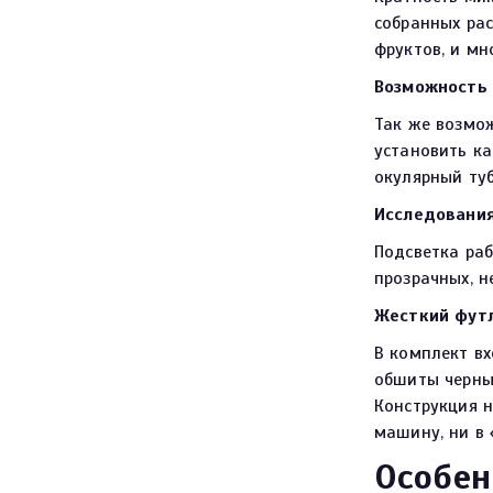
собранных рас
фруктов, и мн
Возможность
Так же возмо
установить к
окулярный туб
Исследования
Подсветка раб
прозрачных, н
Жесткий футл
В комплект вх
обшиты черны
Конструкция н
машину, ни в
Особен