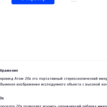
ображение
кромед Атом 20x это портативный стереоскопический микр
бъемное изображение исследуемого объекта с высокой кон
0х
кроскопа 20х позволяет изучить окружающий ребенка микр