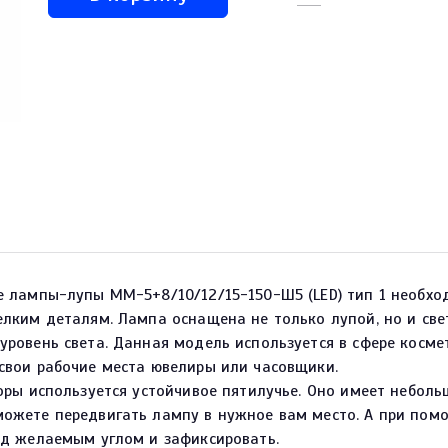
е лампы-лупы MM-5+8/10/12/15-150-Ш5 (LED) тип 1 необхо
елким деталям. Лампа оснащена не только лупой, но и с
ровень света. Данная модель используется в сфере косме
свои рабочие места ювелиры или часовщики.
оры используется устойчивое пятилучье. Оно имеет небол
ожете передвигать лампу в нужное вам место. А при по
од желаемым углом и зафиксировать.