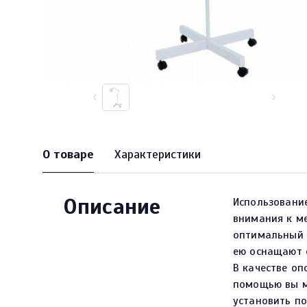
О товаре
Характеристики
Описание
Использовани
внимания к м
оптимальный у
ею оснащают 
В качестве оп
помощью вы м
установить п