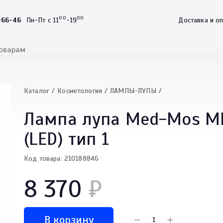
00
00
-66-46
Пн-Пт с 11
-19
Доставка и о
Каталог
Косметология
ЛАМПЫ-ЛУПЫ
Лампа лупа Med-Mos M
(LED) тип 1
Код товара: 210188846
8 370
₽
В корзину