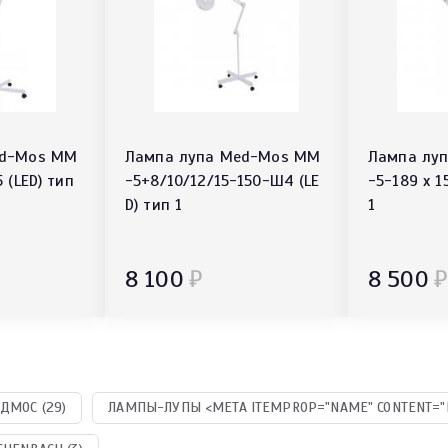
ed-Mos ММ
Лампа лупа Med-Mos MM
Лампа лу
 (LED) тип
-5+8/10/12/15-150-Ш4 (LE
-5-189 х 1
D) тип 1
1
8 100
₽
8 500
₽
МОС (29)
ЛАМПЫ-ЛУПЫ <META ITEMPROP="NAME" CONTENT="