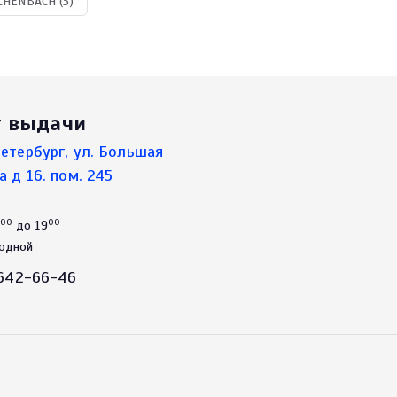
HENBACH (3)
т выдачи
етербург, ул. Большая
а д 16. пом. 245
00
00
до 19
ходной
 642-66-46