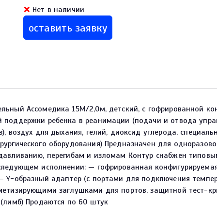
Нет в наличии
оставить заявку
ельный Ассомедика 15М/2,0м, детский, с гофрированной к
 поддержки ребенка в реанимации (подачи и отвода управ
з), воздух для дыхания, гелий, диоксид углерода, специал
рургического оборудования) Предназначен для одноразово
сдавливанию, перегибам и изломам Контур снабжен типов
следующем исполнении: — гофрированная конфигурируемая т
 — Y-образный адаптер (с портами для подключения темпе
рметизирующими заглушками для портов, защитной тест-к
 (лимб) Продаются по 60 штук