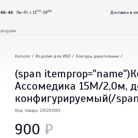
00
00
-66-46
Пн-Пт с 11
-19
Доставка и о
Каталог
Изделия для ИВЛ
Контуры дыхательные
(span itemprop="name")
Ассомедика 15М/2,0м, д
конфигурируемый(/span
Код товара: 210201001
900
₽