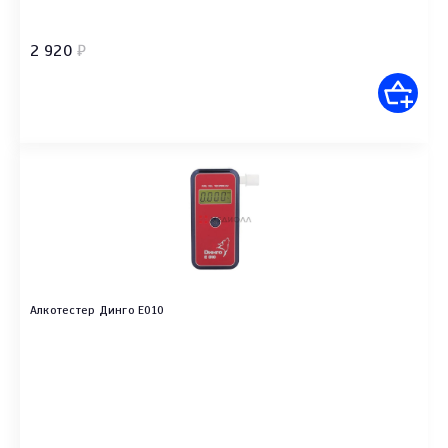
2 920
₽
Алкотестер Динго Е010