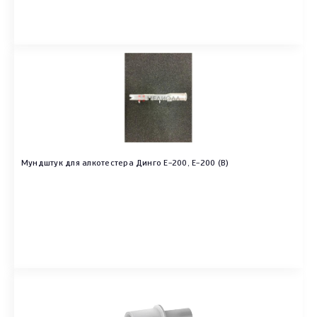
Мундштук для алкотестера Динго Е-200, Е-200 (В)