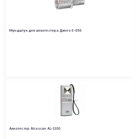
Мундштук для алкотестера Динго E-030
Алкотестер Alcoscan AL-1100